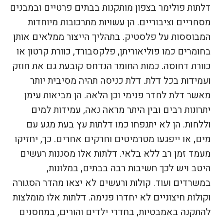
דלתות פולימר בצפון מותקנות בבתים פרטיים ובמבנים
מסחריים וציבוריים. הן עשויות מתרכובות מיוחדות
המבוססות על פלסטיק. בתהליך הייצור ממלאים אותן
בחומרים כמו פוליאוריתן, פלקסבורד, כוורת קרטון או
כוורת דחוסה. כמות החומר הנדחס קובעת גם את חוזק
ועמידות בכל דלת. דלת כניסה תהיה מסיבית יותר
מאשר דלת לחדר פנימי וכן הלאה. הן מביאות עימן
יתרונות רבים ובין היתר מראה נאה, עמידות למים
וללחות. הן לא יתנפחו כמו דלתות עץ בעת מגע עם
מים, או ייפגעו מטרמיטים וחרקים אחרים. כך, יחזיקו
מעמד זמן רב ללא בלאי. דלתות אלו מסננות רעשים
היטב ויש לכך חשיבות רבה בבתים, במלונות,
במשרדים ועוד. קולות ורעשים לא יצאו מהדר הסגורה
וקולות חיצוניים לא יחדרו פנימה. דלתות אלו מומלצות
להתקנה באמבטיות, בחדרי ילדים והורים, במחסנים