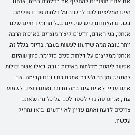
אם אתם חושבים להחליף את הדלתות בבית, אנחנו
אז
היינו ממליצים לכם לחשוב על דלתות פנים פולימר.
חו
בשנים האחרונות יש שינויים בכל תחומי החיים שלנו.
חו
אנחנו, בני האדם, יודעים ליצור מוצרים באיכות הרבה
אמ
יותר טובה ממה שידענו לעשות בעבר. בדיוק בגלל זה,
דל
אנחנו ממליצים על דלתות פנים פולימר. כיוון שהיום,
אח
אפשר ליהנות מדלתות באיכות טובה. כאלו אשר יכולות
ול
להחזיק זמן רב ולשרת אתכם גם שנים קדימה. אם
מד
אתם עדיין לא יודעים במה מדובר ואתם רוצים לשמוע
רב
עוד, אנחנו פה כדי לספר לכם על כל מה שאתם
מע
צריכים לדעת ואתם עדיין לא יודעים. בואו נתחיל
טו
עכשיו.
וא
דל