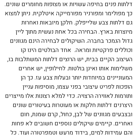
דלתות פנים בחיפה עשויות או מצופות מחומרים שונים.
כך מפולימר ומפורניר מפורמייקה איטלקית. ניתן למצוא
גם דלתות צבע שלייפלק. חלקן מיובאות ואחרות
מיוצרות בארץ. הבחירה בכל אחת נעשית מתוך ליין
גדול הנמכר בחברה. השיקולים לבחירה הינם מגוונים
וכוללים פרקטיות ומראה. אחד הבולטים הינו קו
העיצוב הקיים בבית, יש הרוצים דלתות המשתלבות בו,
משלימות אותו ואינן בולטות. לחילופין, יש אחרים
המעוניינים במיוחדות יותר ובעלות צבע עז. כך הן
הופכות לפריט עיצובי בפני עצמו, מוסיפות עניין
ותורמות לאווירה הרצויה. כדי למלא רצונות אלו מייצרים
היצרנים דלתות חלקות או מעוטרות בעיטורים שונים
ובצבעים מגוונים של לבן, כחול, קרם שמנת, חום
ואחרים. קיימים שיקולים נוספים חשובים לא פחות
והם עמידות למים, בידוד מרעש וטמפרטורה ועוד. כל